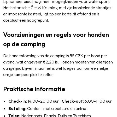
Lipnomeer biedt nog meer mogelijkheden voor watersport.
Het historische Český Krumlov, met zijn kronkelende straatjes
en imposante kasteel, ligt op een korte rit afstand en is
absoluut een hoogtepunt.
Voorzieningen en regels voor honden
op de camping
De hondentoeslag van de camping is 55 CZK per hond per
avond, wat ongeveer €2,20 is. Honden moeten ten alle tijden
aangelijnd blijven, maar het is wel toegestaan om een hekje
om je kampeerplek te zetten.
Praktische informatie
Check-in:
14:00–20:00 uur |
Check-out:
6:00–11:00 uur
Betaling:
Contant, met creditcard en online
Talen:
Nederlands, Engels, Duits en Tsjechisch