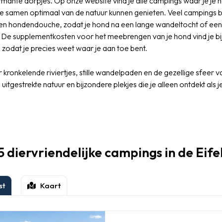
rmante dorpjes. Op onze website vind je alle campings waar je je
ie samen optimaal van de natuur kunnen genieten. Veel campings 
en hondendouche, zodat je hond na een lange wandeltocht of een
. De supplementkosten voor het meebrengen van je hond vind je bi
, zodat je precies weet waar je aan toe bent.
 kronkelende riviertjes, stille wandelpaden en de gezellige sfeer v
 uitgestrekte natuur en bijzondere plekjes die je alleen ontdekt als 
5 diervriendelijke campings in de Eife
st
Kaart