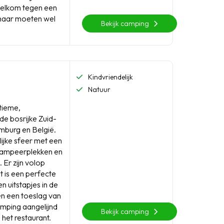
welkom tegen een
 maar moeten wel
Bekijk camping
Kindvriendelijk
Natuur
tieme,
 de bosrijke Zuid-
emburg en België.
ijke sfeer met een
e kampeerplekken en
. Er zijn volop
t is een perfecte
n uitstapjes in de
en een toeslag van
mping aangelijnd
Bekijk camping
 het restaurant.