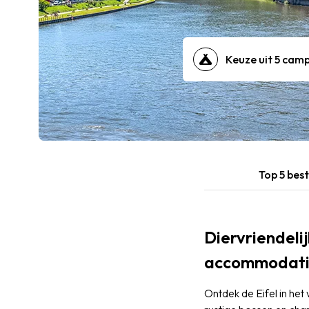
Keuze uit 5 cam
Top 5 bes
Diervriendelij
accommodatie
Ontdek de Eifel in he