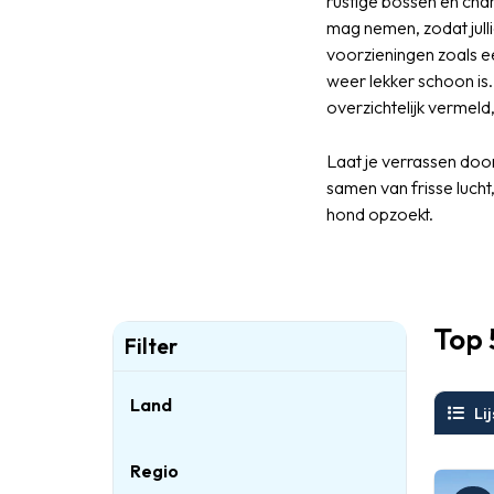
rustige bossen en cha
mag nemen, zodat jull
voorzieningen zoals e
weer lekker schoon is
overzichtelijk vermeld
Laat je verrassen door
samen van frisse lucht,
hond opzoekt.
Top 
Filter
Land
Lij
Regio