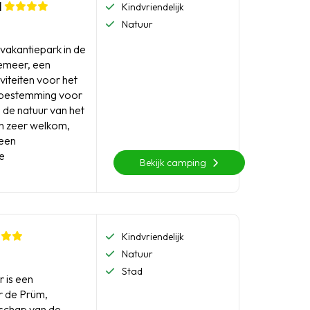
l
Kindvriendelijk
Natuur
 vakantiepark in de
iemeer, een
iteiten voor het
e bestemming voor
 de natuur van het
jn zeer welkom,
 een
le
Bekijk camping
Kindvriendelijk
Natuur
Stad
 is een
er de Prüm,
dschap van de