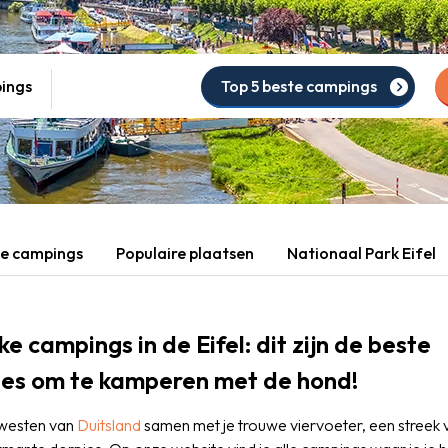
pings
Top 5 beste campings
te campings
Populaire plaatsen
Nationaal Park Eifel
ke campings in de Eifel: dit zijn de beste
s om te kamperen met de hond!
t westen van
Duitsland
samen met je trouwe viervoeter, een streek 