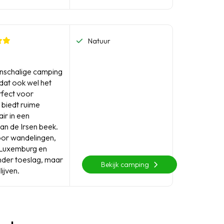
Natuur
einschalige camping
 dat ook wel het
rfect voor
 biedt ruime
ir in een
an de Irsen beek.
voor wandelingen,
r Luxemburg en
nder toeslag, maar
Bekijk camping
ijven.