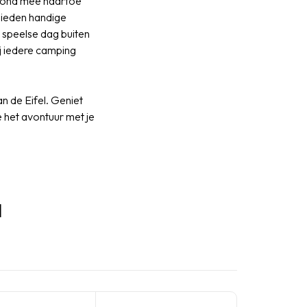
 hond mee naartoe
bieden handige
 speelse dag buiten
j iedere camping
an de Eifel. Geniet
je het avontuur met je
l