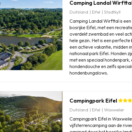
Camping Landal Wirftta
Duitsland
Eifel
Stadtkyll
Camping Landal Wirfttal is een
bosrijke Eifel, met een recreat
overdekt zwembad en veel activ
hele gezin. Het is een perfect
een actieve vakantie, midden in
nationaal park Eifel. Honden zi
met een speciaal hondenpark,
hondendouche en zelfs specia
hondenbungalows.
Campingpark Eifel
Duitsland
Eifel
Waxweiler
Campingpark Eifel in Waxweiler
vijfsterrencamping aan de rivi
omringd door het bosrijke lan