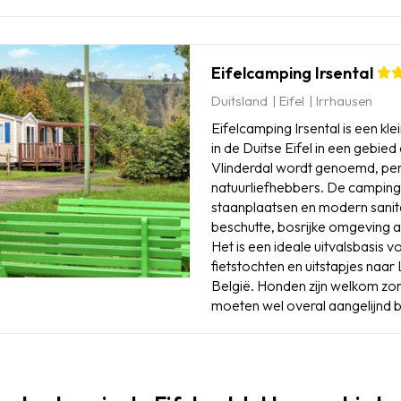
Eifelcamping Irsental
Duitsland
Eifel
Irrhausen
Eifelcamping Irsental is een kl
in de Duitse Eifel in een gebied
Vlinderdal wordt genoemd, pe
natuurliefhebbers. De camping
staanplaatsen en modern sanita
beschutte, bosrijke omgeving a
Het is een ideale uitvalsbasis 
fietstochten en uitstapjes naa
België. Honden zijn welkom zo
moeten wel overal aangelijnd bl