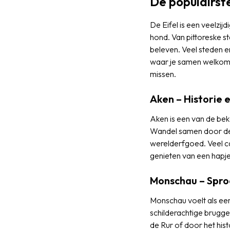
De populairste
De Eifel is een veelzij
hond. Van pittoreske sta
beleven. Veel steden e
waar je samen welkom be
missen.
Aken – Historie 
Aken is een van de bek
Wandel samen door de
werelderfgoed. Veel ca
genieten van een hapje o
Monschau – Spro
Monschau voelt als een
schilderachtige brugge
de Rur of door het his