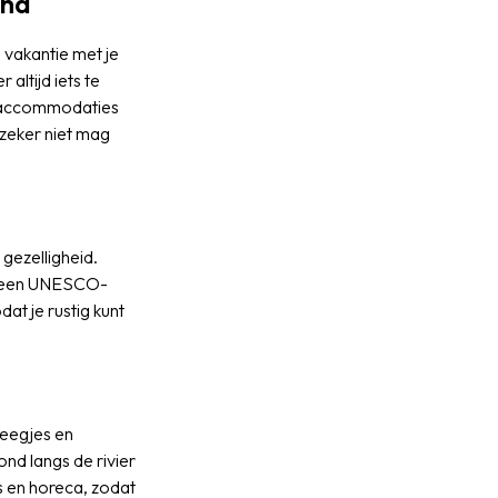
ond
e vakantie met je
 altijd iets te
en accommodaties
 zeker niet mag
gezelligheid.
, een UNESCO-
at je rustig kunt
teegjes en
nd langs de rivier
s en horeca, zodat