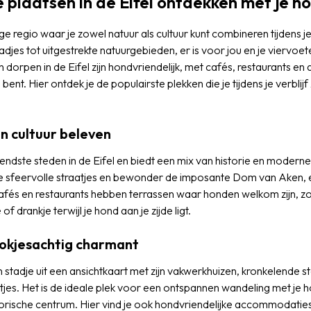
 plaatsen in de Eifel ontdekken met je h
dige regio waar je zowel natuur als cultuur kunt combineren tijdens j
djes tot uitgestrekte natuurgebieden, er is voor jou en je viervoeter
n dorpen in de Eifel zijn hondvriendelijk, met cafés, restaurants 
nt. Hier ontdek je de populairste plekken die je tijdens je verblijf
en cultuur beleven
endste steden in de Eifel en biedt een mix van historie en moderne 
 sfeervolle straatjes en bewonder de imposante Dom van Aken
fés en restaurants hebben terrassen waar honden welkom zijn, zod
f drankje terwijl je hond aan je zijde ligt.
okjesachtig charmant
 stadje uit een ansichtkaart met zijn vakwerkhuizen, kronkelende s
tjes. Het is de ideale plek voor een ontspannen wandeling met je ho
torische centrum. Hier vind je ook hondvriendelijke accommodatie