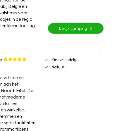
nabij België en
tvalsbasis voor
tapjes in de regio.
en kleine toeslag
Bekijk camping
ee
Kindvriendelijk
Natuur
n vijfsterren
n aan het
de Noord-Eifel. De
 met moderne
nitair en
 en winkeltje.
zwemmen en
 sportfaciliteiten
gramma tijdens