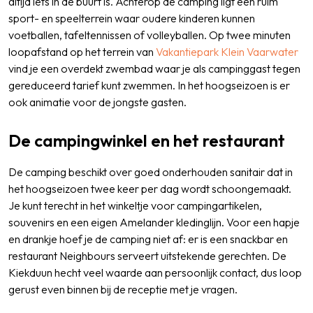
altijd iets in de buurt is. Achterop de camping ligt een ruim
sport- en speelterrein waar oudere kinderen kunnen
voetballen, tafeltennissen of volleyballen. Op twee minuten
loopafstand op het terrein van
Vakantiepark Klein Vaarwater
vind je een overdekt zwembad waar je als campinggast tegen
gereduceerd tarief kunt zwemmen. In het hoogseizoen is er
ook animatie voor de jongste gasten.
De campingwinkel en het restaurant
De camping beschikt over goed onderhouden sanitair dat in
het hoogseizoen twee keer per dag wordt schoongemaakt.
Je kunt terecht in het winkeltje voor campingartikelen,
souvenirs en een eigen Amelander kledinglijn. Voor een hapje
en drankje hoef je de camping niet af: er is een snackbar en
restaurant Neighbours serveert uitstekende gerechten. De
Kiekduun hecht veel waarde aan persoonlijk contact, dus loop
gerust even binnen bij de receptie met je vragen.