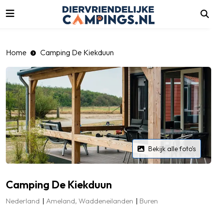
luiten
Home
Camping De Kiekduun
Bekijk alle foto's
Camping De Kiekduun
Nederland
Ameland, Waddeneilanden
Buren