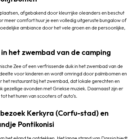
rplaatsen, afgebakend door kleurrijke oleanders en beschut
r meer comfort huur je een volledig uitgeruste bungalow of
oedelijke ambiance door het vele groen en de persoonlijke,
k in het zwembad van de camping
Ionische Zee of een verfrissende duik in het zwembad van de
deelte voor kinderen en wordt omringd door palmbomen en
r het restaurant bij het zwembad, dat lokale gerechten en
k gezellige avonden met Griekse muziek. Daarnaast zijn er
 tot het huren van scooters of auto’s.
 bezoek Kerkyra (Corfu-stad) en
ndje Pontikonisi
m het eiland te ontdekken. Het lange strand van Dassia biedt