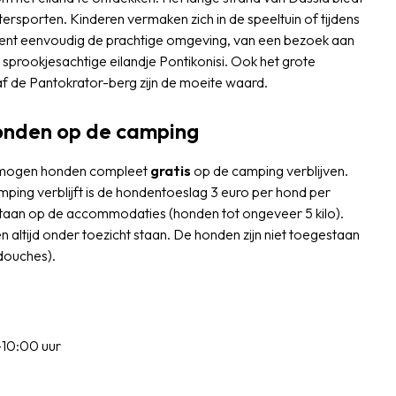
rsporten. Kinderen vermaken zich in de speeltuin of tijdens
rkent eenvoudig de prachtige omgeving, van een bezoek aan
 sprookjesachtige eilandje Pontikonisi. Ook het grote
f de Pantokrator-berg zijn de moeite waard.
honden op de camping
ft, mogen honden compleet
gratis
op de camping verblijven.
ping verblijft is de hondentoeslag 3 euro per hond per
estaan op de accommodaties (honden tot ongeveer 5 kilo).
en altijd onder toezicht staan. De honden zijn niet toegestaan
douches).
10:00 uur