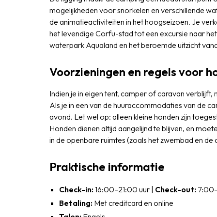
mogelijkheden voor snorkelen en verschillende wate
de animatieactiviteiten in het hoogseizoen. Je ve
het levendige Corfu-stad tot een excursie naar het
waterpark Aqualand en het beroemde uitzicht vana
Voorzieningen en regels voor 
Indien je in eigen tent, camper of caravan verblij
Als je in een van de huuraccommodaties van de cam
avond. Let wel op: alleen kleine honden zijn toeg
Honden dienen altijd aangelijnd te blijven, en moet
in de openbare ruimtes (zoals het zwembad en de 
Praktische informatie
Check-in:
16:00–21:00 uur |
Check-out:
7:00–
Betaling:
Met creditcard en online
Talen:
Engels