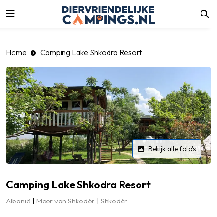
luiten
Home
Camping Lake Shkodra Resort
Bekijk alle foto's
Camping Lake Shkodra Resort
Albanië
Meer van Shkodër
Shkodër