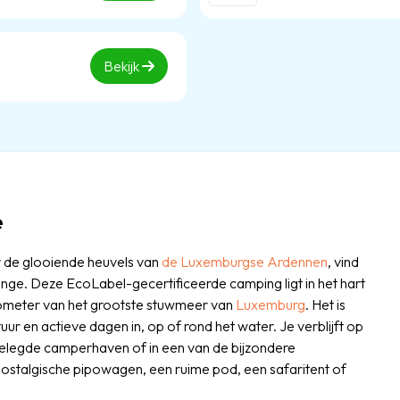
Bekijk
e
r de glooiende heuvels van
de Luxemburgse Ardennen
, vind
ange. Deze EcoLabel-gecertificeerde camping ligt in het hart
lometer van het grootste stuwmeer van
Luxemburg
. Het is
uur en actieve dagen in, op of rond het water. Je verblijft op
elegde camperhaven of in een van de bijzondere
stalgische pipowagen, een ruime pod, een safaritent of