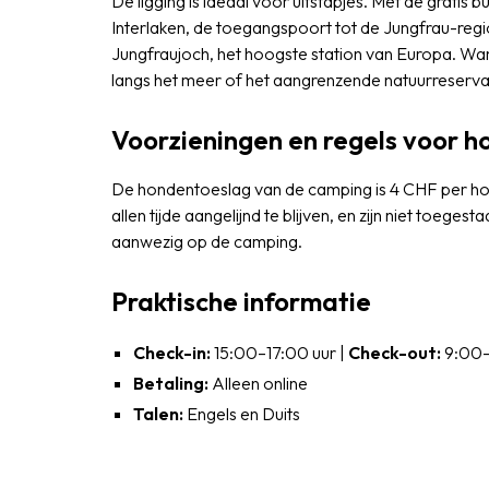
De ligging is ideaal voor uitstapjes. Met de gratis b
Interlaken, de toegangspoort tot de Jungfrau-regio.
Jungfraujoch, het hoogste station van Europa. Wan
langs het meer of het aangrenzende natuurreservaat
Voorzieningen en regels voor 
De hondentoeslag van de camping is 4 CHF per ho
allen tijde aangelijnd te blijven, en zijn niet toe
aanwezig op de camping.
Praktische informatie
Check-in:
15:00–17:00 uur |
Check-out:
9:00–
Betaling:
Alleen online
Talen:
Engels en Duits