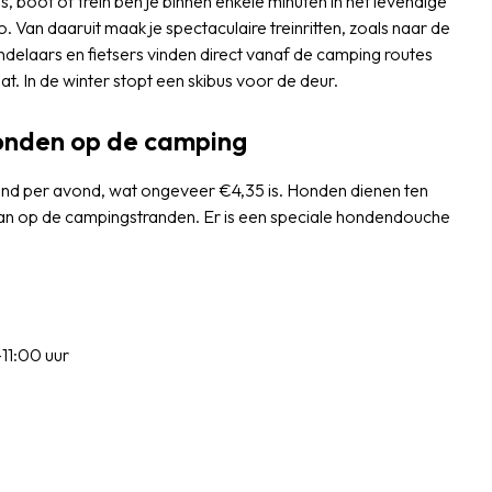
us, boot of trein ben je binnen enkele minuten in het levendige
 Van daaruit maak je spectaculaire treinritten, zoals naar de
delaars en fietsers vinden direct vanaf de camping routes
. In de winter stopt een skibus voor de deur.
honden op de camping
nd per avond, wat ongeveer €4,35 is. Honden dienen ten
gestaan op de campingstranden. Er is een speciale hondendouche
11:00 uur