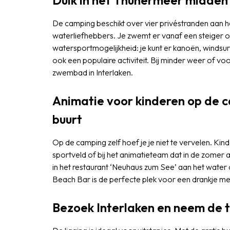
Duik in het Thunermeer midden 
De camping beschikt over vier privéstranden aan h
waterliefhebbers. Je zwemt er vanaf een steiger of 
watersportmogelijkheid: je kunt er kanoën, windsur
ook een populaire activiteit. Bij minder weer of vo
zwembad in Interlaken.
Animatie voor kinderen op de c
buurt
Op de camping zelf hoef je je niet te vervelen. Kin
sportveld of bij het animatieteam dat in de zomer ac
in het restaurant ‘Neuhaus zum See’ aan het water 
Beach Bar is de perfecte plek voor een drankje met 
Bezoek Interlaken en neem de t