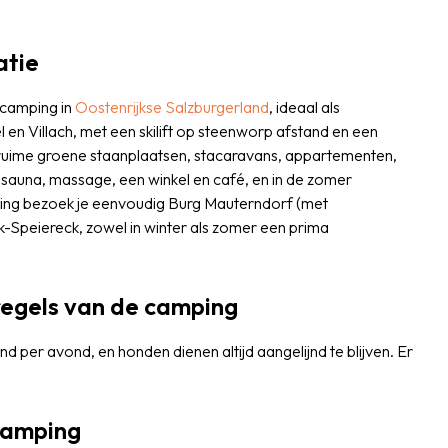
atie
 camping in
Oostenrijkse
Salzburgerland
, ideaal als
l en Villach, met een skilift op steenworp afstand en een
 ruime groene staanplaatsen, stacaravans, appartementen,
 sauna, massage, een winkel en café, en in de zomer
ping bezoek je eenvoudig Burg Mauterndorf (met
ck-Speiereck, zowel in winter als zomer een prima
regels van de camping
per avond, en honden dienen altijd aangelijnd te blijven. Er
 camping