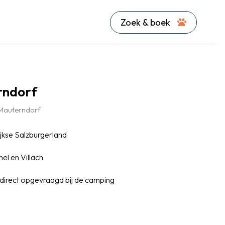
Zoek & boek
rndorf
Mauterndorf
jkse Salzburgerland
el en Villach
direct opgevraagd bij de camping