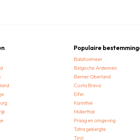
en
Populaire bestemming
Balatonmeer
nd
Belgische Ardennen
k
Berner Oberland
land
Costa Brava
je
Eifel
urg
Karinthië
ijk
Müllerthal
je
Praag en omgeving
Tatra gebergte
Tirol