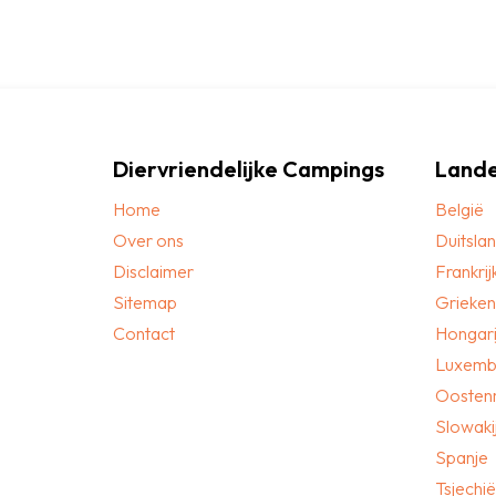
Diervriendelijke Campings
Land
Home
België
Over ons
Duitsla
Disclaimer
Frankrij
Sitemap
Grieken
Contact
Hongari
Luxemb
Oostenr
Slowaki
Spanje
Tsjechië