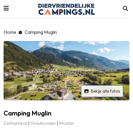
luiten
Home
Camping Muglin
Bekijk alle foto's
Camping Muglin
Zwitserland
Graubünden
Müstair