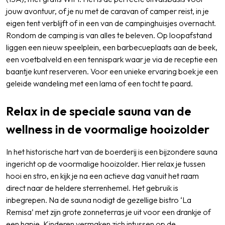
jouw avontuur, of je nu met de caravan of camper reist, in je
eigen tent verblijft of in een van de campinghuisjes overnacht.
Rondom de camping is van alles te beleven. Op loopafstand
liggen een nieuw speelplein, een barbecueplaats aan de beek,
een voetbalveld en een tennispark waar je via de receptie een
baantje kunt reserveren. Voor een unieke ervaring boek je een
geleide wandeling met een lama of een tocht te paard.
Relax in de speciale sauna van de
wellness in de voormalige hooizolder
In het historische hart van de boerderij is een bijzondere sauna
ingericht op de voormalige hooizolder. Hier relax je tussen
hooi en stro, en kijk je na een actieve dag vanuit het raam
direct naar de heldere sterrenhemel. Het gebruik is
inbegrepen. Na de sauna nodigt de gezellige bistro ‘La
Remisa’ met zijn grote zonneterras je uit voor een drankje of
een hapje. Kinderen vermaken zich intussen op de