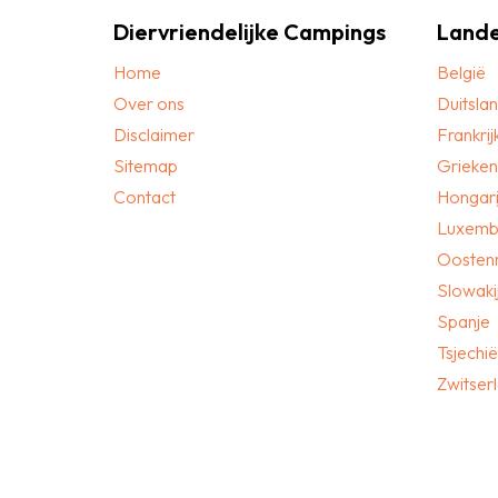
Diervriendelijke Campings
Land
Home
België
Over ons
Duitsla
Disclaimer
Frankrij
Sitemap
Grieken
Contact
Hongari
Luxemb
Oostenr
Slowaki
Spanje
Tsjechië
Zwitser