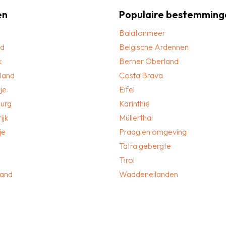
en
Populaire bestemming
Balatonmeer
nd
Belgische Ardennen
k
Berner Oberland
land
Costa Brava
je
Eifel
urg
Karinthië
ijk
Müllerthal
je
Praag en omgeving
Tatra gebergte
Tirol
land
Waddeneilanden