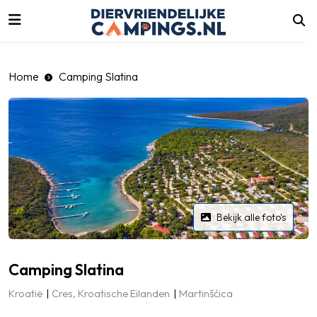
luiten
Home
Camping Slatina
Bekijk alle foto's
Camping Slatina
Kroatië
Cres, Kroatische Eilanden
Martinšćica