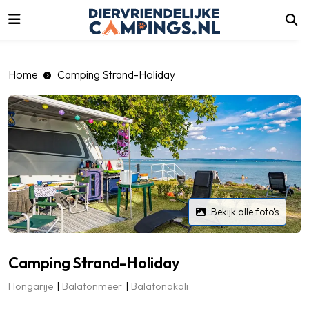
luiten
Home
Camping Strand-Holiday
Bekijk alle foto's
Camping Strand-Holiday
Hongarije
Balatonmeer
Balatonakali