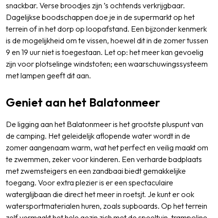
snackbar. Verse broodjes zijn ’s ochtends verkrijgbaar.
Dagelijkse boodschappen doe je in de supermarkt op het
terrein of in het dorp op loopafstand. Een bijzonder kenmerk
is de mogelijkheid om te vissen, hoewel dit in de zomer tussen
9 en 19 uur niet is toegestaan. Let op: het meer kan gevoelig
zijn voor plotselinge windstoten; een waarschuwingssysteem
met lampen geeft dit aan.
Geniet aan het Balatonmeer
De ligging aan het Balatonmeer is het grootste pluspunt van
de camping. Het geleidelijk aflopende water wordt in de
zomer aangenaam warm, wat het perfect en veilig maakt om
te zwemmen, zeker voor kinderen. Een verharde badplaats
met zwemsteigers en een zandbaai biedt gemakkelijke
toegang. Voor extra plezier is er een spectaculaire
waterglijbaan die direct het meer in roetsjt. Je kunt er ook
watersportmaterialen huren, zoals supboards. Op het terrein
zelf vermaakt het hele gezin zich met de speeltuin, trampoline,