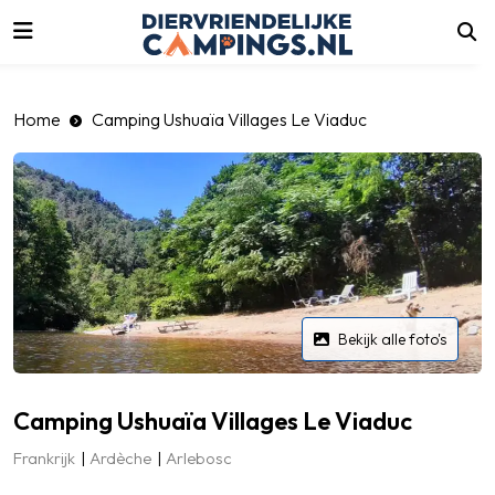
luiten
Home
Camping Ushuaïa Villages Le Viaduc
Bekijk alle foto's
Camping Ushuaïa Villages Le Viaduc
Frankrijk
Ardèche
Arlebosc