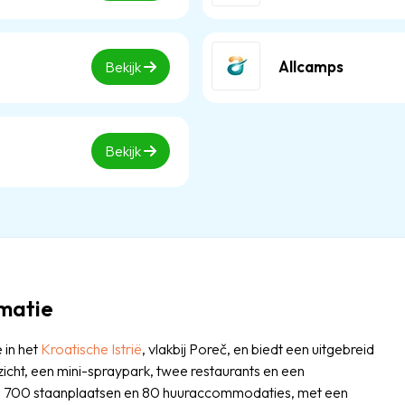
Allcamps
Bekijk
Bekijk
matie
 in het
Kroatische
Istrië
, vlakbij Poreč, en biedt een uitgebreid
ht, een mini-spraypark, twee restaurants en een
n 700 staanplaatsen en 80 huuraccommodaties, met een