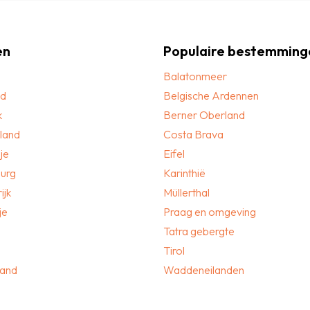
en
Populaire bestemming
Balatonmeer
nd
Belgische Ardennen
k
Berner Oberland
land
Costa Brava
je
Eifel
urg
Karinthië
ijk
Müllerthal
je
Praag en omgeving
Tatra gebergte
Tirol
land
Waddeneilanden