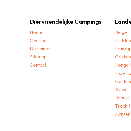
Diervriendelijke Campings
Land
Home
België
Over ons
Duitsla
Disclaimer
Frankrij
Sitemap
Grieken
Contact
Hongari
Luxemb
Oostenr
Slowaki
Spanje
Tsjechië
Zwitser