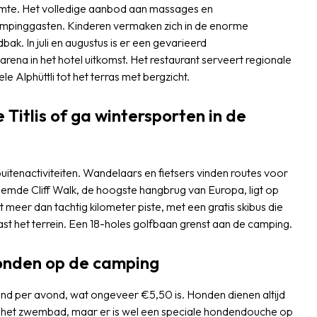
imte. Het volledige aanbod aan massages en
mpinggasten. Kinderen vermaken zich in de enorme
ak. In juli en augustus is er een gevarieerd
rena in het hotel uitkomst. Het restaurant serveert regionale
ele Alphüttli tot het terras met bergzicht.
 Titlis of ga wintersporten in de
uitenactiviteiten. Wandelaars en fietsers vinden routes voor
oemde Cliff Walk, de hoogste hangbrug van Europa, ligt op
 meer dan tachtig kilometer piste, met een gratis skibus die
ast het terrein. Een 18-holes golfbaan grenst aan de camping.
honden op de camping
d per avond, wat ongeveer €5,50 is. Honden dienen altijd
 in het zwembad, maar er is wel een speciale hondendouche op