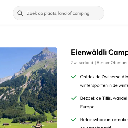
Zoeken
Eienwäldli Camp
Zwitserland
Berner Oberlan
Ontdek de Zwitserse Alpe
wintersporten in de wint
Bezoek de Titlis: wandel
Europa
Betrouwbare informatie: