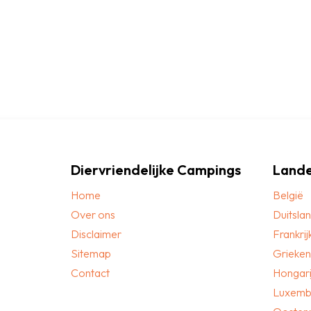
Diervriendelijke Campings
Land
Home
België
Over ons
Duitsla
Disclaimer
Frankrij
Sitemap
Grieken
Contact
Hongari
Luxemb