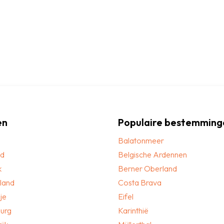
en
Populaire bestemming
Balatonmeer
nd
Belgische Ardennen
k
Berner Oberland
land
Costa Brava
je
Eifel
urg
Karinthië