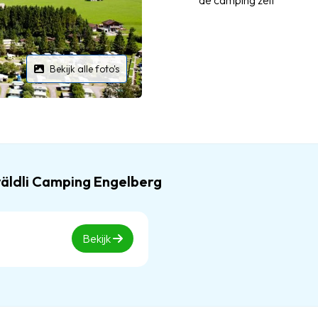
de camping zelf
Bekijk alle foto's
wäldli Camping Engelberg
Bekijk