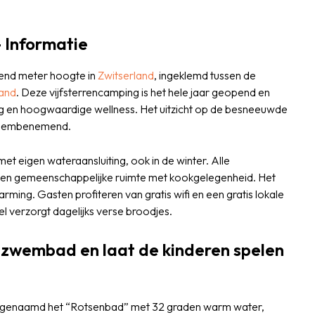
 Informatie
zend meter hoogte in
Zwitserland
, ingeklemd tussen de
and
. Deze vijfsterrencamping is het hele jaar geopend en
g en hoogwaardige wellness. Het uitzicht op de besneeuwde
n adembenemend.
t eigen wateraansluiting, ook in de winter. Alle
t een gemeenschappelijke ruimte met kookgelegenheid. Het
rming. Gasten profiteren van gratis wifi en een gratis lokale
l verzorgt dagelijks verse broodjes.
et zwembad en laat de kinderen spelen
 genaamd het “Rotsenbad” met 32 graden warm water,