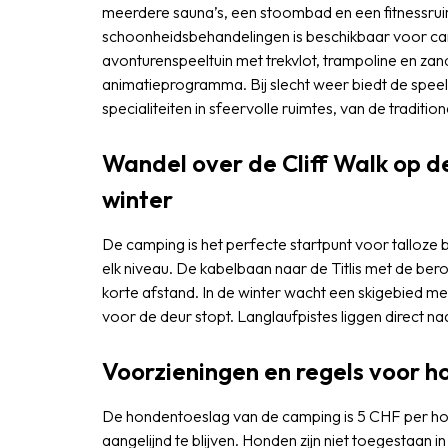
meerdere sauna’s, een stoombad en een fitnessru
schoonheidsbehandelingen is beschikbaar voor ca
avonturenspeeltuin met trekvlot, trampoline en zandb
animatieprogramma. Bij slecht weer biedt de speela
specialiteiten in sfeervolle ruimtes, van de tradition
Wandel over de Cliff Walk op de
winter
De camping is het perfecte startpunt voor talloze b
elk niveau. De kabelbaan naar de Titlis met de ber
korte afstand. In de winter wacht een skigebied met
voor de deur stopt. Langlaufpistes liggen direct na
Voorzieningen en regels voor 
De hondentoeslag van de camping is 5 CHF per hon
aangelijnd te blijven. Honden zijn niet toegestaan