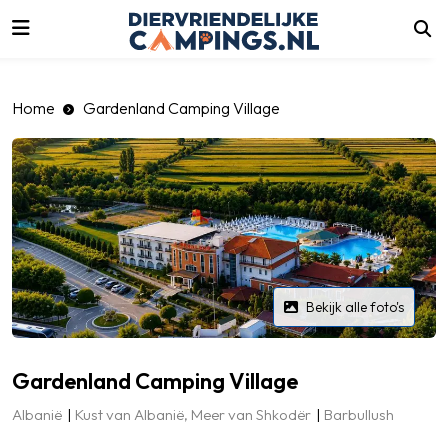
luiten
Home
Gardenland Camping Village
Bekijk alle foto's
Gardenland Camping Village
Albanië
Kust van Albanië, Meer van Shkodër
Barbullush