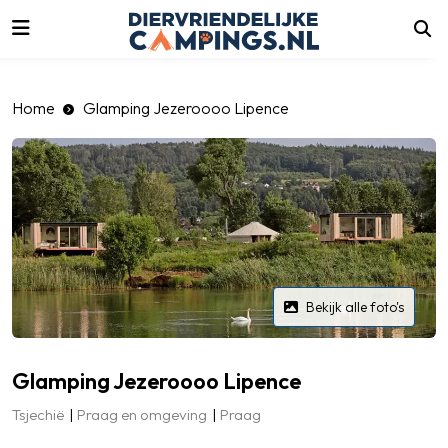
luiten
Home
Glamping Jezeroooo Lipence
Bekijk alle foto's
Glamping Jezeroooo Lipence
Tsjechië
Praag en omgeving
Praag