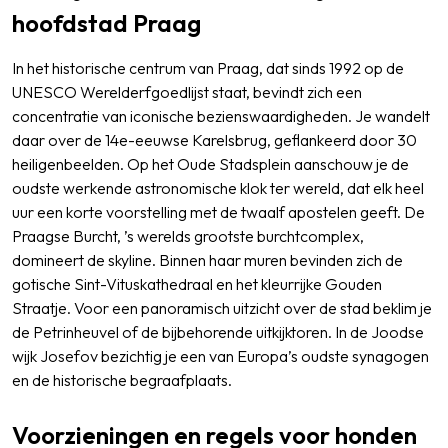
hoofdstad Praag
In het historische centrum van Praag, dat sinds 1992 op de
UNESCO Werelderfgoedlijst staat, bevindt zich een
concentratie van iconische bezienswaardigheden. Je wandelt
daar over de 14e-eeuwse Karelsbrug, geflankeerd door 30
heiligenbeelden. Op het Oude Stadsplein aanschouw je de
oudste werkende astronomische klok ter wereld, dat elk heel
uur een korte voorstelling met de twaalf apostelen geeft. De
Praagse Burcht, ’s werelds grootste burchtcomplex,
domineert de skyline. Binnen haar muren bevinden zich de
gotische Sint-Vituskathedraal en het kleurrijke Gouden
Straatje. Voor een panoramisch uitzicht over de stad beklim je
de Petrinheuvel of de bijbehorende uitkijktoren. In de Joodse
wijk Josefov bezichtig je een van Europa’s oudste synagogen
en de historische begraafplaats.
Voorzieningen en regels voor honden