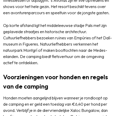
fitnesslessen of aquagym. ’s Avonds zijn er live optredens en
shows voor het hele gezin. Het resort beschikt tevens over
een avonturenparcours en speeltuin voor de jongste gasten.
Op korte afstand ligt het middeleeuwse stadje Pals met zijn
geplaveide straatjes en historische architectuur.
Cultuurliefhebbers bezoeken ruïnes van Empúries of het Dalí-
museum in Figueres. Natuurliefhebbers verkennen het
natuurpark Montgrí of maken boottochten naar de Medes-
eilanden. De camping biedt fietsverhuur om de omgeving
actief te ontdekken.
Voorzieningen voor honden en regels
van de camping
Honden moeten aangelijnd blijven wanneer je rondloopt op
de camping en er geld een toeslag van €6,40 per hond per
avond. Verblijf je in de diervriendelijke Xaloc Bungalow, dan