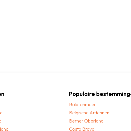
en
Populaire bestemming
Balatonmeer
nd
Belgische Ardennen
k
Berner Oberland
land
Costa Brava