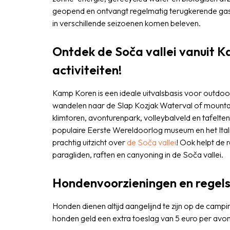
geopend en ontvangt regelmatig terugkerende gas
in verschillende seizoenen komen beleven.
Ontdek de Soča vallei vanuit 
activiteiten!
Kamp Koren is een ideale uitvalsbasis voor outdoor
wandelen naar de Slap Kozjak Waterval of mountainb
klimtoren, avonturenpark, volleybalveld en tafelten
populaire Eerste Wereldoorlog museum en het Italia
prachtig uitzicht over
de Soča vallei
! Ook helpt de 
paragliden, raften en canyoning in de Soča vallei.
Hondenvoorzieningen en regel
Honden dienen altijd aangelijnd te zijn op de camp
honden geld een extra toeslag van 5 euro per avo