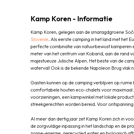
Kamp Koren - Informatie
Kamp Koren, gelegen aan de smaragdgroene Soča riv
Slovenië
. Als eerste camping in het land met het 
perfecte combinatie van natuurbewust kamperen en
meter van het centrum van Kobarid, aan de rand v
majestueuze Julische Alpen. Het beste van de cam
waterval! Ook is de bekende Napoleon Brug vlak n
Gasten kunnen op de camping verblijven op ruime 
comfortabele houten eco-chalets voor maximaal z
voorzieningen, een kampwinkel met lokale produc
streekgerechten worden bereid. Voor ontspanning z
Al meer dan dertig jaar zet Kamp Koren zich in voo
de zorgvuldige inpassing in het landschap en de p
zonne-energie, gerecycled water en biologisch af