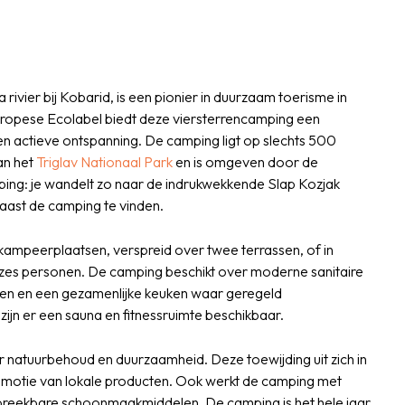
ier bij Kobarid, is een pionier in duurzaam toerisme in
Europese Ecolabel biedt deze viersterrencamping een
 actieve ontspanning. De camping ligt op slechts 500
an het
Triglav Nationaal Park
en is omgeven door de
ping: je wandelt zo naar de indrukwekkende Slap Kozjak
aast de camping te vinden.
kampeerplaatsen, verspreid over twee terrassen, of in
es personen. De camping beschikt over moderne sanitaire
ten en een gezamenlijke keuken waar geregeld
ijn er een sauna en fitnessruimte beschikbaar.
r natuurbehoud en duurzaamheid. Deze toewijding uit zich in
romotie van lokale producten. Ook werkt de camping met
breekbare schoonmaakmiddelen. De camping is het hele jaar