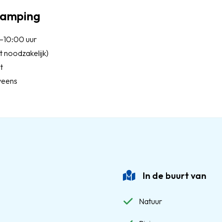
 camping
–10:00 uur
t noodzakelijk)
nt
oveens
In de buurt van
Natuur