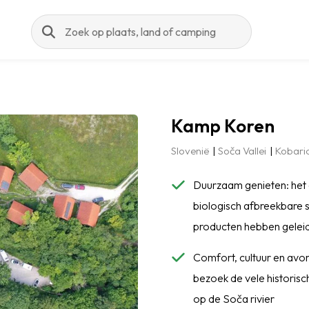
Zoeken
Kamp Koren
Slovenië
Soča Vallei
Kobari
Duurzaam genieten: het 
biologisch afbreekbare
producten hebben geleid
Comfort, cultuur en avon
bezoek de vele historis
op de Soča rivier