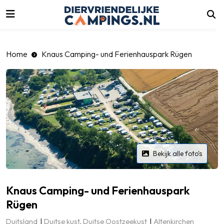
luiten
Home
Knaus Camping- und Ferienhauspark Rügen
Bekijk alle foto's
Knaus Camping- und Ferienhauspark
Rügen
Duitsland
Duitse kust, Duitse Oostzeekust
Altenkirchen