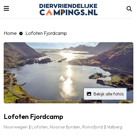
luiten
Home
Lofoten Fjordcamp
Bekijk alle foto's
Lofoten Fjordcamp
Noorwegen
Lofoten, Noorse fjorden, Rolvsfjord
Valberg