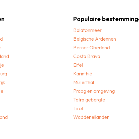
en
Populaire bestemming
Balatonmeer
nd
Belgische Ardennen
k
Berner Oberland
land
Costa Brava
je
Eifel
urg
Karinthië
ijk
Müllerthal
je
Praag en omgeving
Tatra gebergte
Tirol
land
Waddeneilanden