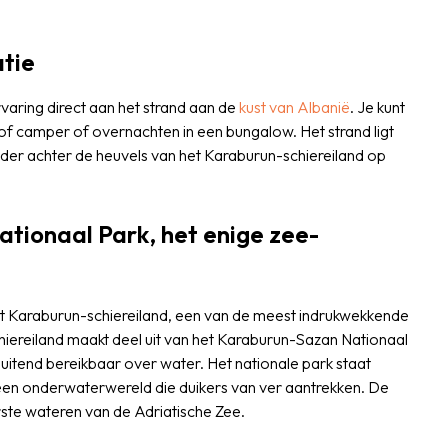
tie
aring direct aan het strand aan de
kust van Albanië
. Je kunt
of camper of overnachten in een bungalow. Het strand ligt
onder achter de heuvels van het Karaburun-schiereiland op
tionaal Park, het enige zee-
t Karaburun-schiereiland, een van de meest indrukwekkende
iereiland maakt deel uit van het Karaburun-Sazan Nationaal
sluitend bereikbaar over water. Het nationale park staat
n een onderwaterwereld die duikers van ver aantrekken. De
rste wateren van de Adriatische Zee.