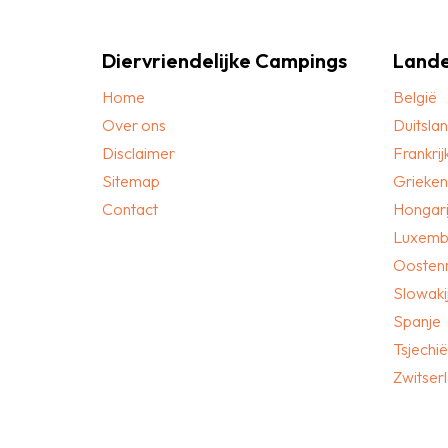
Diervriendelijke Campings
Land
Home
België
Over ons
Duitsla
Disclaimer
Frankrij
Sitemap
Grieken
Contact
Hongari
Luxemb
Oostenr
Slowaki
Spanje
Tsjechië
Zwitser