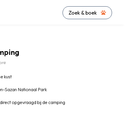
Zoek & boek
mping
orë
e kust
un-Sazan Nationaal Park
direct opgevraagd bij de camping