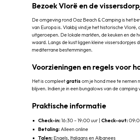
Bezoek Vlorë en de vissersdorp
De omgeving rond Oaz Beach & Camping is het be
van Europa is. Vlakbij vind je het historische Vlorë
uitgeroepen. De lokale markten, de keuken en de h
waard. Langs de kust liggen kleine vissersdorpjes 
mediterrane bestemmingen.
Voorzieningen en regels voor 
Het is compleet
gratis
om je hond mee te nemen na
blijven. Indien je in een bungalows van de camping 
Praktische informatie
Check-in:
16:30 – 19:00 uur |
Check-out:
09:00
Betaling:
Alleen online
Talen:
Engels, Italiaans en Albanees