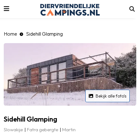
luiten
Home
Sidehill Glamping
Bekijk alle foto's
Sidehill Glamping
Slowakije
Fatra gebergte
Martin