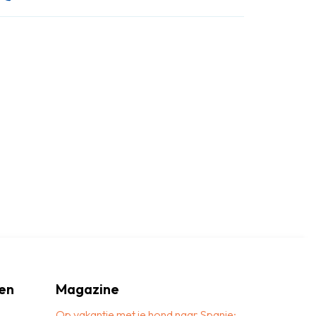
en
Magazine
Op vakantie met je hond naar Spanje: