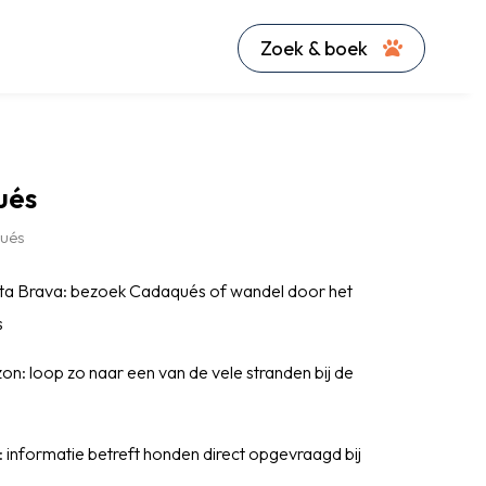
Zoek & boek
ués
ués
a Brava: bezoek Cadaqués of wandel door het
s
n: loop zo naar een van de vele stranden bij de
 informatie betreft honden direct opgevraagd bij