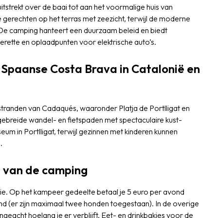
uitstrekt over de baai tot aan het voormalige huis van
 gerechten op het terras met zeezicht, terwijl de moderne
 De camping hanteert een duurzaam beleid en biedt
sserette en oplaadpunten voor elektrische auto’s.
 Spaanse Costa Brava in Catalonië en
tranden van Cadaqués, waaronder Platja de Portlligat en
tgebreide wandel- en fietspaden met spectaculaire kust-
um in Portlligat, terwijl gezinnen met kinderen kunnen
.
s van de camping
e. Op het kampeer gedeelte betaal je 5 euro per avond
d (er zijn maximaal twee honden toegestaan). In de overige
eacht hoelang je er verblijft. Eet- en drinkbakjes voor de