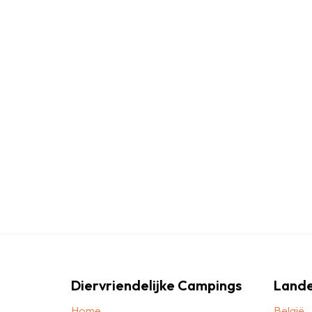
Diervriendelijke Campings
Land
Home
België