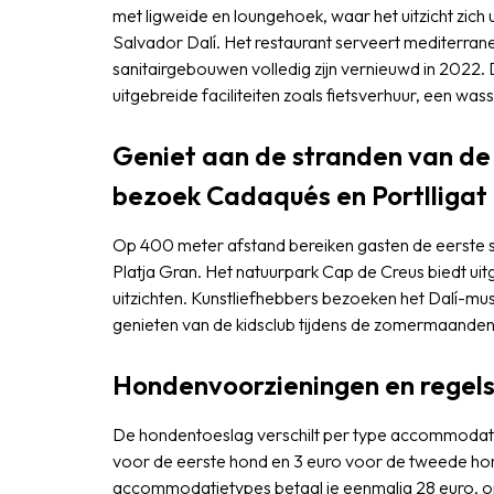
met ligweide en loungehoek, waar het uitzicht zich 
Salvador Dalí. Het restaurant serveert mediterrane
sanitairgebouwen volledig zijn vernieuwd in 2022.
uitgebreide faciliteiten zoals fietsverhuur, een wa
Geniet aan de stranden van de
bezoek Cadaqués en Portlligat
Op 400 meter afstand bereiken gasten de eerste s
Platja Gran. Het natuurpark Cap de Creus biedt ui
uitzichten. Kunstliefhebbers bezoeken het Dalí-muse
genieten van de kidsclub tijdens de zomermaanden
Hondenvoorzieningen en regel
De hondentoeslag verschilt per type accommodati
voor de eerste hond en 3 euro voor de tweede hon
accommodatietypes betaal je eenmalig 28 euro, ong