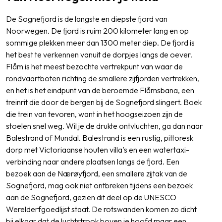
De Sognefjord is de langste en diepste fjord van
Noorwegen. De fjord is ruim 200 kilometer lang en op
sommige plekken meer dan 1300 meter diep. De fjord is
het best te verkennen vanuit de dorpjes langs de oever.
Flåm is het meest bezochte vertrekpunt van waar de
rondvaartboten richting de smallere zijfjorden vertrekken,
en het is het eindpunt van de beroemde Flåmsbana, een
treinrit die door de bergen bij de Sognefjord slingert. Boek
die trein van tevoren, want in het hoogseizoen zijn de
stoelen snel weg. Wil je de drukte ontvluchten, ga dan naar
Balestrand of Mundal. Balestrand is een rustig, pittoresk
dorp met Victoriaanse houten villa’s en een watertaxi-
verbinding naar andere plaatsen langs de fjord. Een
bezoek aan de Nærøyfjord, een smallere zijtak van de
Sognefjord, mag ook niet ontbreken tijdens een bezoek
aan de Sognefjord, gezien dit deel op de UNESCO
Werelderfgoedlijst staat. De rotswanden komen zo dicht
bij elkaar dat de luchtstrook boven je hoofd maar een