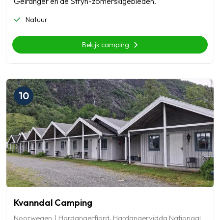
Geiranger en de Stryn-zomerskigebieden.
Natuur
Bekijk camping
10
Kvanndal Camping
Noorwegen
Hardangerfjord, Hardangervidda Nationaal